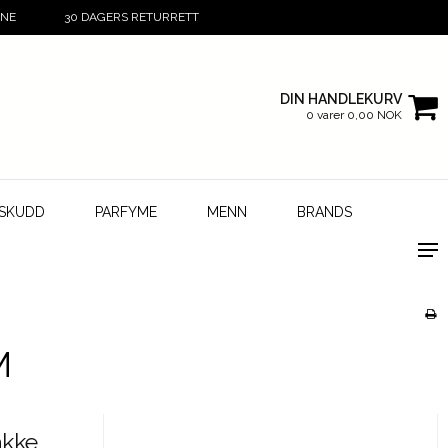
INE
30 DAGERS RETURRETT
DIN HANDLEKURV
0 varer 0,00 NOK
LSKUDD
PARFYME
MENN
BRANDS
M
akke