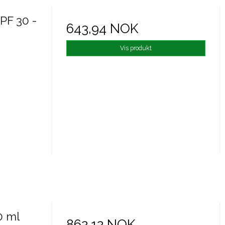
PF 30 -
643,94 NOK
Vis produkt
0 ml
862,12 NOK