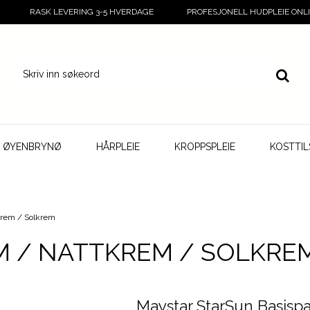
RASK LEVERING 3-5 HVERDAGE
PROFESJONELL HUDPLEIE ONL
G ØYENBRYNØ
HÅRPLEIE
KROPPSPLEIE
KOSTTI
krem / Solkrem
 / NATTKREM / SOLKRE
Maystar StarSun Basisp