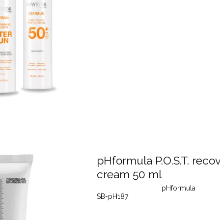
pHformula P.O.S.T. reco
cream 50 ml
pHformula
SB-pH187