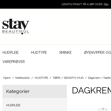
GRATIS FRAKT PÅ KJØP OVER 799,-
HUDPLEIE
HUDTYPE
SMINKE
ØYENVIPPER O
VAREPRØVER
Hjem
/
Nettbutikk
/
HUDTYPE
/
TØRR / SENSITIV HUD
/
Dagkrem / Natt
DAGKREM
Kategorier
HUDPLEIE