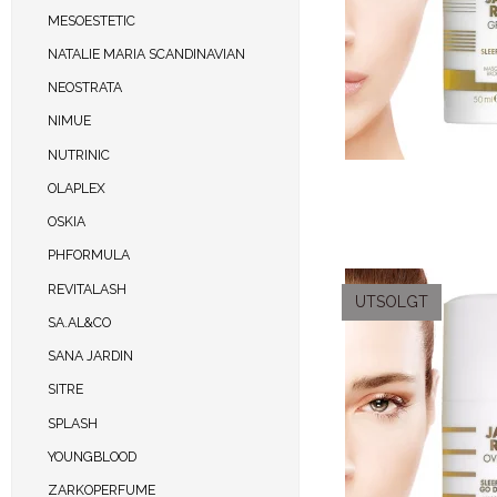
MESOESTETIC
NATALIE MARIA SCANDINAVIAN
NEOSTRATA
NIMUE
NUTRINIC
OLAPLEX
OSKIA
PHFORMULA
REVITALASH
UTSOLGT
SA.AL&CO
SANA JARDIN
SITRE
SPLASH
YOUNGBLOOD
ZARKOPERFUME