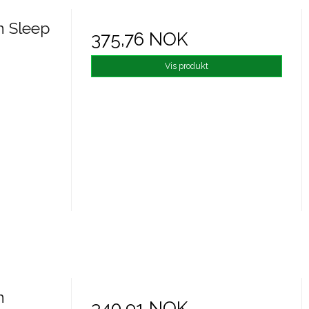
n Sleep
375,76 NOK
Vis produkt
n
340,91 NOK