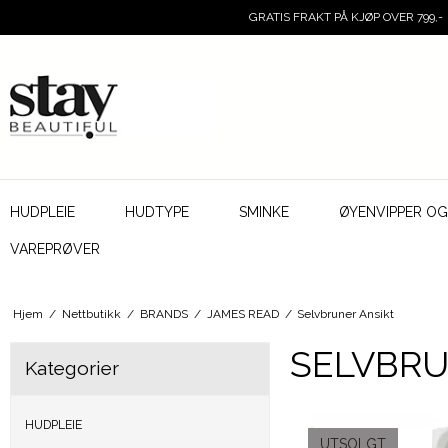
GRATIS FRAKT PÅ KJØP OVER 799,-
HUDPLEIE
HUDTYPE
SMINKE
ØYENVIPPER O
VAREPRØVER
Hjem
/
Nettbutikk
/
BRANDS
/
JAMES READ
/
Selvbruner Ansikt
SELVBRU
Kategorier
HUDPLEIE
UTSOLGT