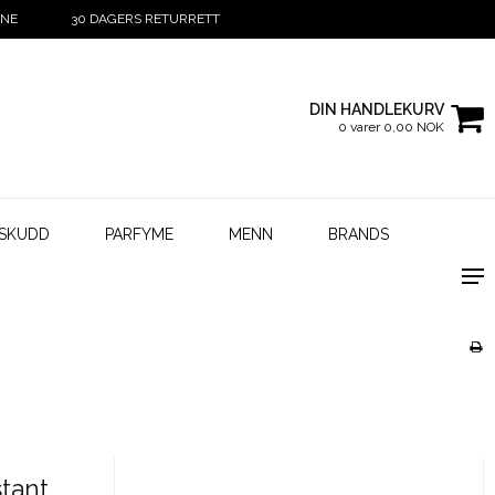
INE
30 DAGERS RETURRETT
DIN HANDLEKURV
0 varer 0,00 NOK
LSKUDD
PARFYME
MENN
BRANDS
tant