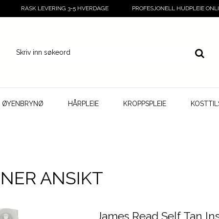
RASK LEVERING 3-5 HVERDAGE
PROFESJONELL HUDPLEIE ONL
G ØYENBRYNØ
HÅRPLEIE
KROPPSPLEIE
KOSTTI
NER ANSIKT
James Read Self Tan Ins