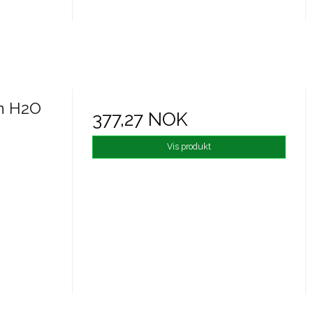
n H2O
377,27 NOK
Vis produkt