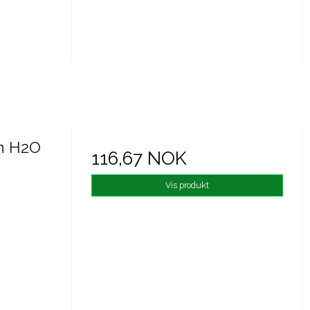
n H2O
116,67 NOK
Vis produkt