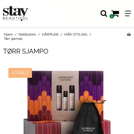
0
Hjem
/
Nettbutikk
/
HÅRPLEIE
/
HÅR STYLING
/
Tørr sjampo
TØRR SJAMPO
UTSALG