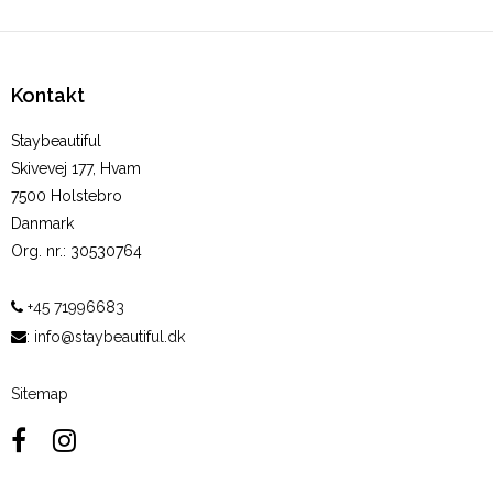
Kontakt
Staybeautiful
Skivevej 177, Hvam
7500 Holstebro
Danmark
Org. nr.
:
30530764
+45 71996683
:
info@staybeautiful.dk
Sitemap