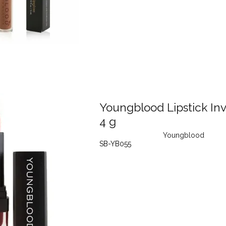
Youngblood Lipstick Inv
4 g
Youngblood
SB-YB055