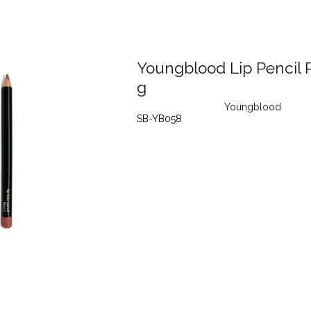
Youngblood Lip Pencil P
g
Youngblood
SB-YB058