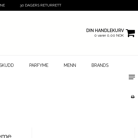
INE
30 DAGERS RETURRETT
DIN HANDLEKURV
0 varer 0,00 NOK
LSKUDD
PARFYME
MENN
BRANDS
reme