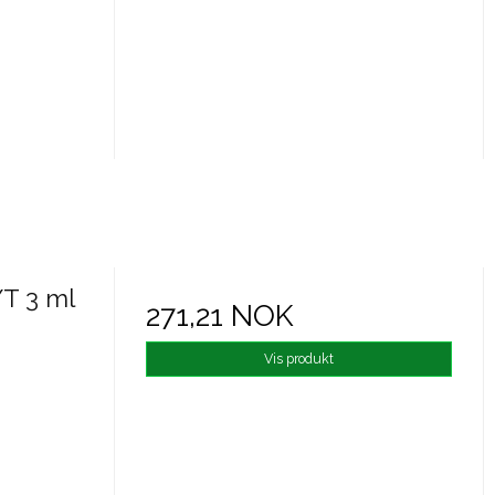
T 3 ml
271,21 NOK
Vis produkt