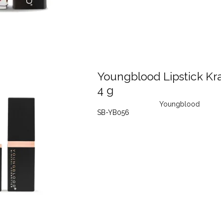
Youngblood Lipstick Kr
4 g
Youngblood
SB-YB056