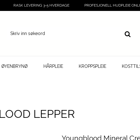
RASK LEVERING 3-5 HVERDAGE
PROFESJONELL HUDPLEIE ONL
G ØYENBRYNØ
HÅRPLEIE
KROPPSPLEIE
KOSTTI
LOOD LEPPER
Youngblood Mineral C