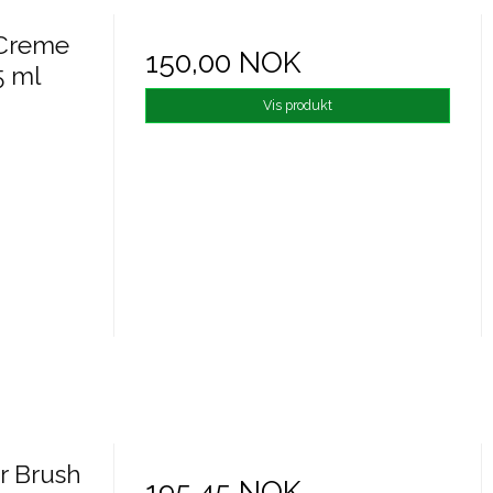
 Creme
150,00 NOK
5 ml
Vis produkt
r Brush
195,45 NOK