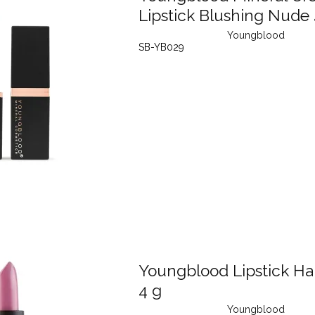
Lipstick Blushing Nude 
Youngblood
SB-YB029
Youngblood Lipstick H
4 g
Youngblood