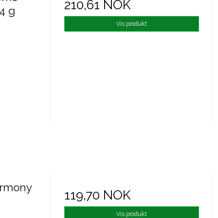
210,61 NOK
4 g
Vis produkt
armony
119,70 NOK
Vis produkt