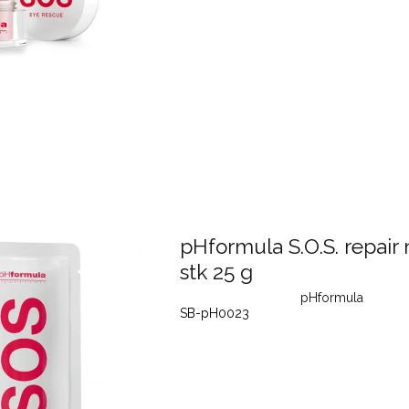
pHformula S.O.S. repair 
stk 25 g
pHformula
SB-pH0023