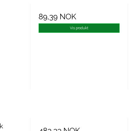
89,39 NOK
Vis produkt
k
483,33 NOK