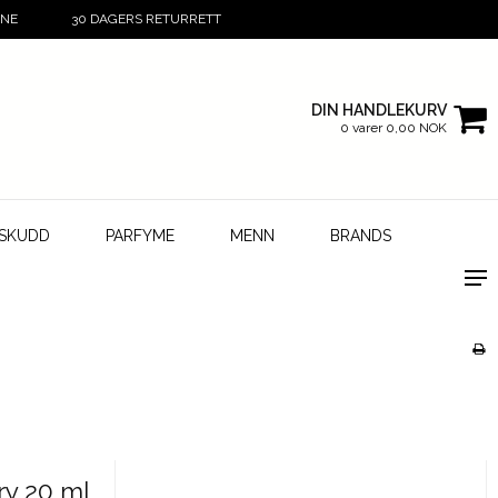
INE
30 DAGERS RETURRETT
DIN HANDLEKURV
0 varer 0,00 NOK
LSKUDD
PARFYME
MENN
BRANDS
ry 20 ml