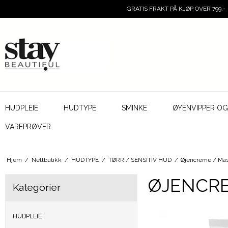
GRATIS FRAKT PÅ KJØP OVER 799,-
HUDPLEIE
HUDTYPE
SMINKE
ØYENVIPPER O
VAREPRØVER
Hjem
/
Nettbutikk
/
HUDTYPE
/
TØRR / SENSITIV HUD
/
Øjencreme / Ma
ØJENCRE
Kategorier
HUDPLEIE