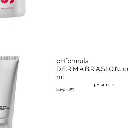
pHformula
D.E.R.M.A.B.R.A.S.I.O.N.
ml
pHformula
SB-pH159