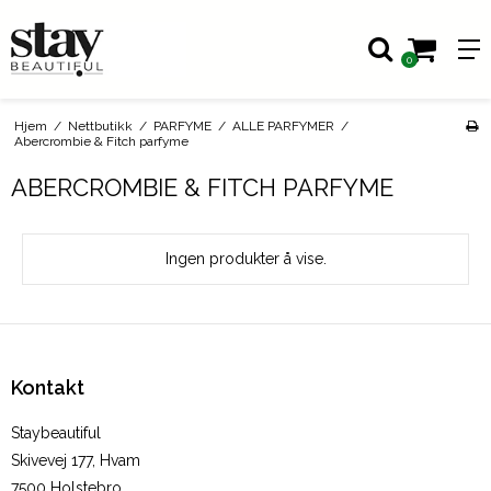
0
Hjem
/
Nettbutikk
/
PARFYME
/
ALLE PARFYMER
/
Abercrombie & Fitch parfyme
ABERCROMBIE & FITCH PARFYME
Ingen produkter å vise.
Kontakt
Staybeautiful
Skivevej 177, Hvam
7500 Holstebro