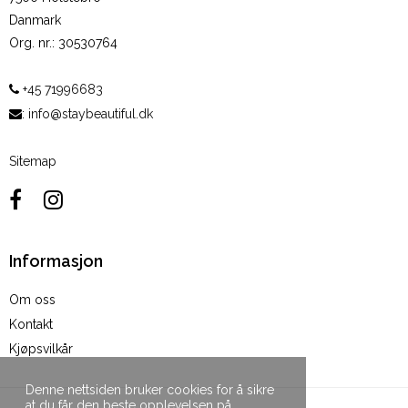
Danmark
Org. nr.
:
30530764
+45 71996683
:
info@staybeautiful.dk
Sitemap
Informasjon
Om oss
Kontakt
Kjøpsvilkår
Denne nettsiden bruker cookies for å sikre
at du får den beste opplevelsen på