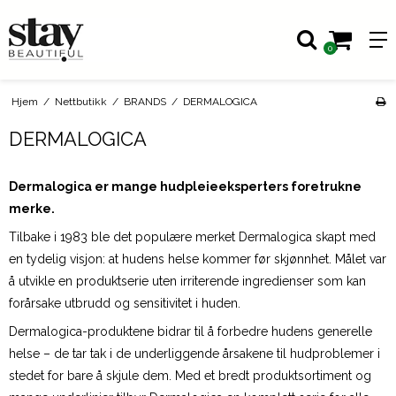
0
Hjem
/
Nettbutikk
/
BRANDS
/
DERMALOGICA
DERMALOGICA
Dermalogica er mange hudpleieeksperters foretrukne
merke.
Tilbake i 1983 ble det populære merket Dermalogica skapt med
en tydelig visjon: at hudens helse kommer før skjønnhet. Målet var
å utvikle en produktserie uten irriterende ingredienser som kan
forårsake utbrudd og sensitivitet i huden.
Dermalogica-produktene bidrar til å forbedre hudens generelle
helse – de tar tak i de underliggende årsakene til hudproblemer i
stedet for bare å skjule dem. Med et bredt produktsortiment og