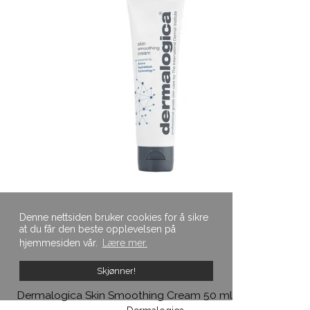
Denne nettsiden bruker cookies for å sikre
at du får den beste opplevelsen på
hjemmesiden vår.
Lære mer.
Skjønner!
Dermalogica Skin Smoothing Cream 50 ml