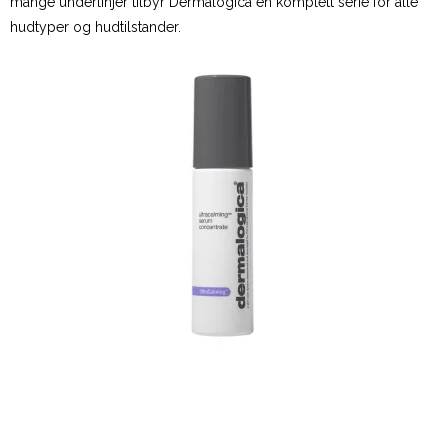
mange underlinjer tilbyr Dermalogica en komplett serie for alle
hudtyper og hudtilstander.