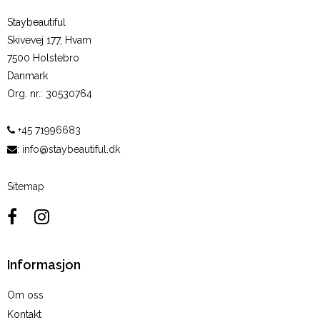
Staybeautiful
Skivevej 177, Hvam
7500 Holstebro
Danmark
Org. nr.
:
30530764
+45 71996683
:
info@staybeautiful.dk
Sitemap
Informasjon
Om oss
Kontakt