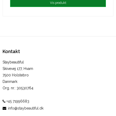
Vis produkt
Kontakt
Staybeautiful
Skivevej 177, Hvam
7500 Holstebro
Danmark
Org. nr.
:
30530764
+45 71996683
:
info@staybeautiful.dk