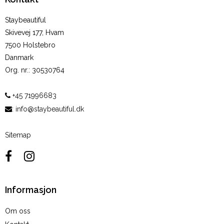
Staybeautiful
Skivevej 177, Hvam
7500 Holstebro
Danmark
Org. nr.
:
30530764
+45 71996683
:
info@staybeautiful.dk
Sitemap
Informasjon
Om oss