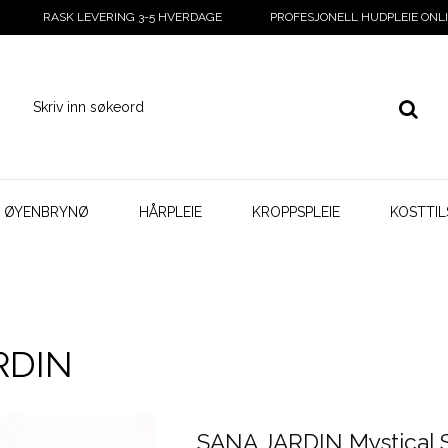
RASK LEVERING 3-5 HVERDAGE
PROFESJONELL HUDPLEIE ONL
G ØYENBRYNØ
HÅRPLEIE
KROPPSPLEIE
KOSTTI
RDIN
SANA JARDIN Mystical 