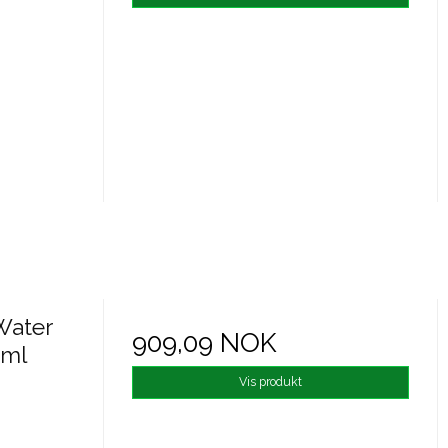
Water
909,09 NOK
 ml
Vis produkt