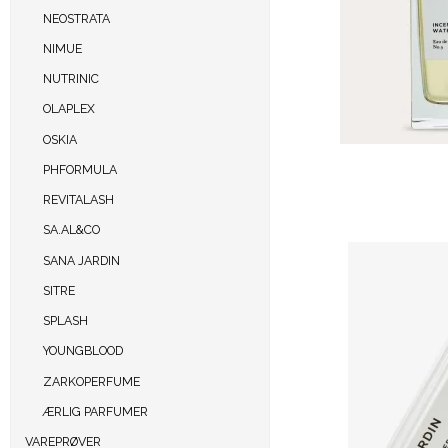
NEOSTRATA
NIMUE
NUTRINIC
OLAPLEX
OSKIA
PHFORMULA
REVITALASH
SA.AL&CO
SANA JARDIN
SITRE
SPLASH
YOUNGBLOOD
ZARKOPERFUME
ÆRLIG PARFUMER
VAREPRØVER