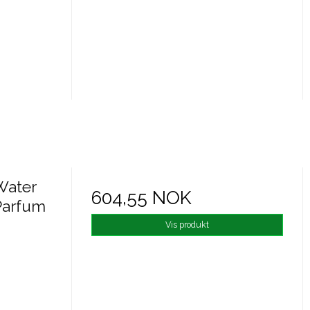
Water
604,55 NOK
 Parfum
Vis produkt