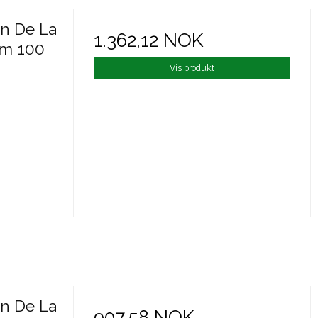
n De La
1.362,12 NOK
um 100
Vis produkt
n De La
907,58 NOK