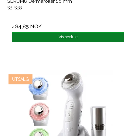
SERUM8 Dermaroller 1.0 mm
SB-SE8
484,85 NOK
Vis produkt
UTSALG