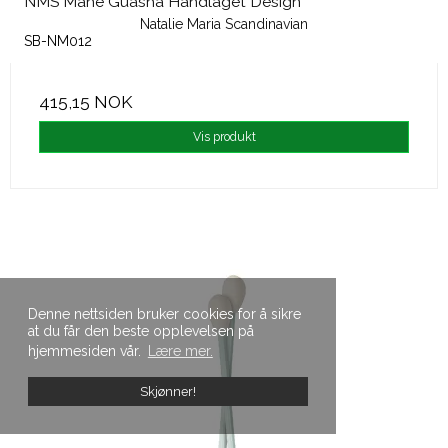
NMS Måne Guasha Håndlaget Design
Natalie Maria Scandinavian
SB-NM012
415,15 NOK
Vis produkt
Denne nettsiden bruker cookies for å sikre
at du får den beste opplevelsen på
hjemmesiden vår.
Lære mer.
Skjønner!