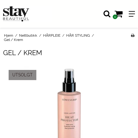
0
Hjem
/
Nettbutikk
/
HÅRPLEIE
/
HÅR STYLING
/
Gel / Krem
GEL / KREM
UTSOLGT