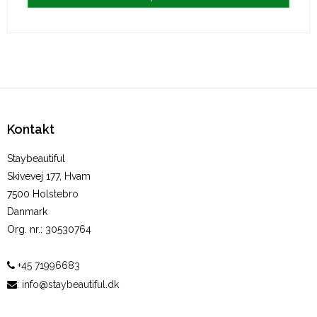
Kontakt
Staybeautiful
Skivevej 177, Hvam
7500 Holstebro
Danmark
Org. nr.
:
30530764
+45 71996683
:
info@staybeautiful.dk