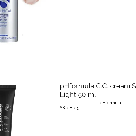
pHformula C.C. cream S
Light 50 ml
pHformula
SB-pH015