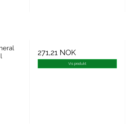
neral
271,21 NOK
l
Vis produkt