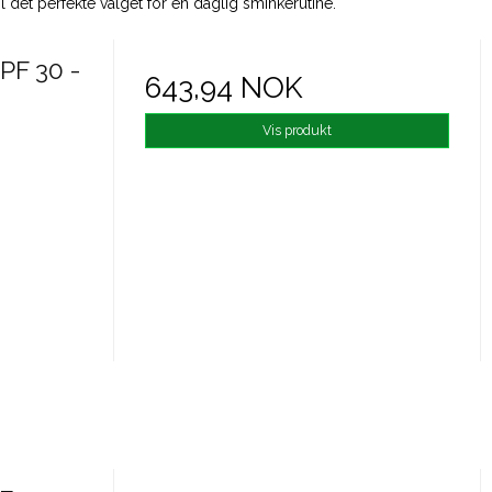
det perfekte valget for en daglig sminkerutine.
PF 30 -
643,94 NOK
Vis produkt