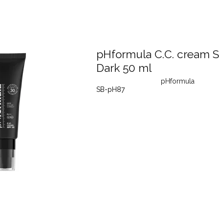
pHformula C.C. cream S
Dark 50 ml
pHformula
SB-pH87