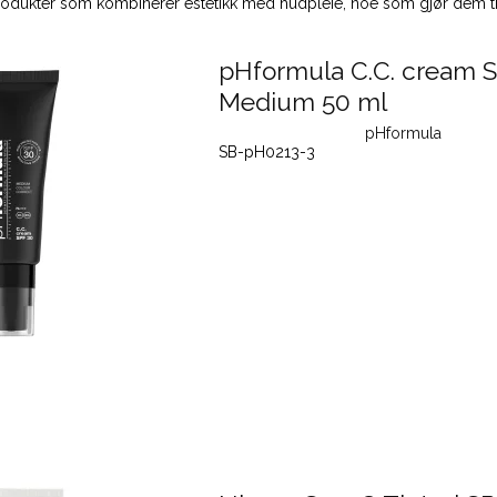
rodukter som kombinerer estetikk med hudpleie, noe som gjør dem til 
pHformula C.C. cream S
Medium 50 ml
pHformula
SB-pH0213-3