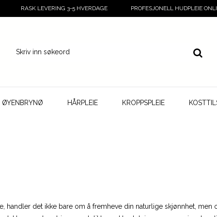
RASK LEVERING 3-5 HVERDAGE
PROFESJONELL HUDPLEIE ONL
G ØYENBRYNØ
HÅRPLEIE
KROPPSPLEIE
KOSTTI
e, handler det ikke bare om å fremheve din naturlige skjønnhet, men