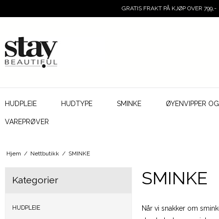
GRATIS FRAKT PÅ KJØP OVER 799,-
HUDPLEIE
HUDTYPE
SMINKE
ØYENVIPPER O
VAREPRØVER
Hjem
/
Nettbutikk
/
SMINKE
SMINKE
Kategorier
HUDPLEIE
Når vi snakker om smink