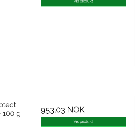
Vis produkt
otect
953,03 NOK
e 100 g
Vis produkt