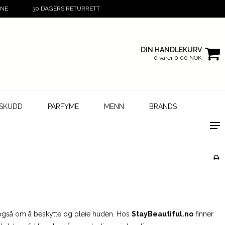
INE
30 DAGERS RETURRETT
DIN HANDLEKURV
0 varer 0,00 NOK
LSKUDD
PARFYME
MENN
BRANDS
 også om å beskytte og pleie huden. Hos
StayBeautiful.no
finner