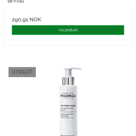
SB-F042
290,91 NOK
Vis produkt
UTSOLGT