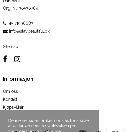
Danmark
Org. nr.
:
30530764
+45 71996683
:
info@staybeautiful.dk
Sitemap
Informasjon
Om oss
Kontakt
Kjøpsvilkår
Denne nettsiden bruker cookies for å sikre
at du får den beste opplevelsen på
hjemmesiden vår.
Lære mer.