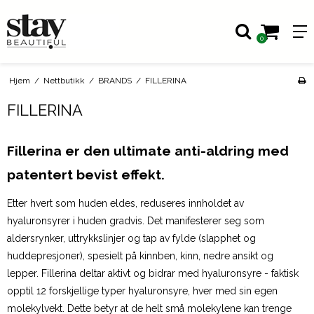
0
Hjem
/
Nettbutikk
/
BRANDS
/
FILLERINA
FILLERINA
Fillerina er den ultimate anti-aldring med
patentert bevist effekt.
Etter hvert som huden eldes, reduseres innholdet av
hyaluronsyrer i huden gradvis. Det manifesterer seg som
aldersrynker, uttrykkslinjer og tap av fylde (slapphet og
huddepresjoner), spesielt på kinnben, kinn, nedre ansikt og
lepper. Fillerina deltar aktivt og bidrar med hyaluronsyre - faktisk
opptil 12 forskjellige typer hyaluronsyre, hver med sin egen
molekylvekt. Dette betyr at de helt små molekylene kan trenge