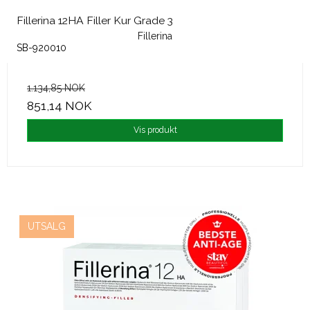
Fillerina 12HA Filler Kur Grade 3
Fillerina
SB-920010
1.134,85 NOK
851,14 NOK
Vis produkt
UTSALG