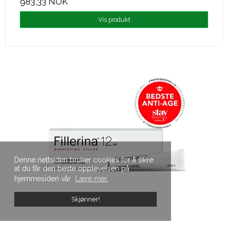
983,33 NOK
Vis produkt
Denne nettsiden bruker cookies for å sikre
at du får den beste opplevelsen på
hjemmesiden vår.
Lære mer.
Skjønner!