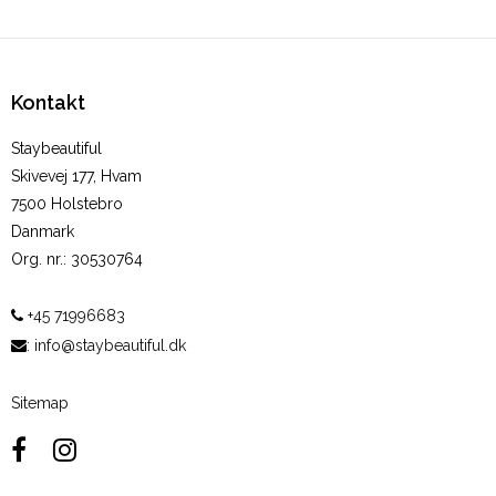
Kontakt
Staybeautiful
Skivevej 177, Hvam
7500 Holstebro
Danmark
Org. nr.
:
30530764
+45 71996683
:
info@staybeautiful.dk
Sitemap