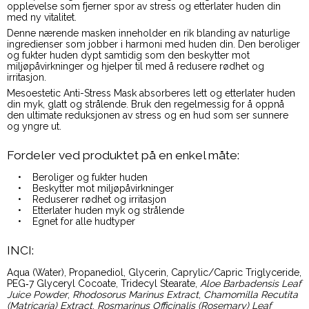
opplevelse som fjerner spor av stress og etterlater huden din
med ny vitalitet.
Denne nærende masken inneholder en rik blanding av naturlige
ingredienser som jobber i harmoni med huden din. Den beroliger
og fukter huden dypt samtidig som den beskytter mot
miljøpåvirkninger og hjelper til med å redusere rødhet og
irritasjon.
Mesoestetic Anti-Stress Mask absorberes lett og etterlater huden
din myk, glatt og strålende. Bruk den regelmessig for å oppnå
den ultimate reduksjonen av stress og en hud som ser sunnere
og yngre ut.
Fordeler ved produktet på en enkel måte:
• Beroliger og fukter huden
• Beskytter mot miljøpåvirkninger
• Reduserer rødhet og irritasjon
• Etterlater huden myk og strålende
• Egnet for alle hudtyper
INCI:
Aqua (Water), Propanediol, Glycerin, Caprylic/Capric Triglyceride,
PEG‑7 Glyceryl Cocoate, Tridecyl Stearate,
Aloe Barbadensis Leaf
Juice Powder
,
Rhodosorus Marinus Extract
,
Chamomilla Recutita
(Matricaria) Extract
,
Rosmarinus Officinalis (Rosemary) Leaf